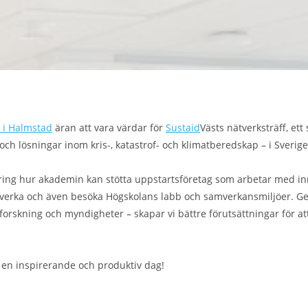
 i Halmstad
äran att vara värdar för
Sustaid
Västs nätverksträff, e
 och lösningar inom kris-, katastrof- och klimatberedskap – i Sverige
ring hur akademin kan stötta uppstartsföretag som arbetar med inn
tverka och även besöka Högskolans labb och samverkansmiljöer. Ge
 forskning och myndigheter – skapar vi bättre förutsättningar för at
ll en inspirerande och produktiv dag!