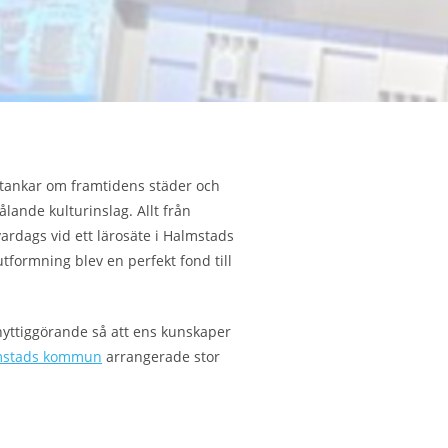
 tankar om framtidens städer och
lande kulturinslag. Allt från
vardags vid ett lärosäte i Halmstads
utformning blev en perfekt fond till
 nyttiggörande så att ens kunskaper
mstads kommun
arrangerade stor