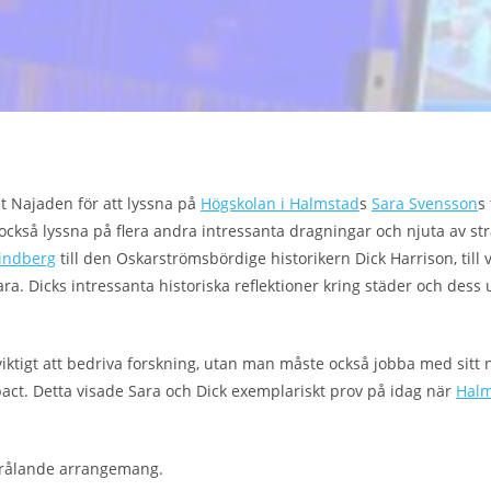
t Najaden för att lyssna på
Högskolan i Halmstad
s
Sara Svensson
s
ckså lyssna på flera andra intressanta dragningar och njuta av strå
indberg
till den Oskarströmsbördige historikern Dick Harrison, till 
ara. Dicks intressanta historiska reflektioner kring städer och dess 
 viktigt att bedriva forskning, utan man måste också jobba med sitt
act. Detta visade Sara och Dick exemplariskt prov på idag när
Hal
 strålande arrangemang.