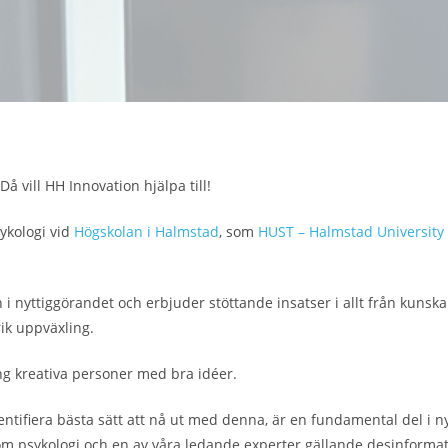
å vill HH Innovation hjälpa till!
ykologi vid
Högskolan i Halmstad
, som
HUST – Halmstad University
 nyttiggörandet och erbjuder stöttande insatser i allt från kunska
ik uppväxling.
gäng kreativa personer med bra idéer.
tifiera bästa sätt att nå ut med denna, är en fundamental del i 
inom psykologi och en av våra ledande experter gällande desinformat