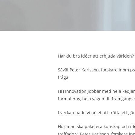
Har du bra idéer att erbjuda världen? D
Såväl Peter Karlsson, forskare inom ps
fråga.
HH Innovation jobbar med hela kedjan i
formuleras, hela vägen till framgångsr
I veckan hade vi nöjet att träffa ett 
Hur man ska paketera kunskap och iden
träffade vi Peter Karlsson, forskare 