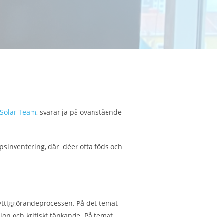
 Solar Team
, svarar ja på ovanstående
psinventering, där idéer ofta föds och
nyttiggörandeprocessen. På det temat
ion och kritiskt tänkande. På temat