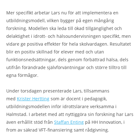
Mer specifikt arbetar Lars nu för att implementera en
utbildningsmodell, vilken bygger på egen mångårig
forskning. Modellen ska leda till ökad tillgänglighet och
delaktighet i idrott- och hälsoundervisningen specifikt, men
vidare ge positiva effekter för hela skolvardagen. Resultatet
blir en positiv skillnad för elever med och utan
funktionsnedsättningar, dels genom förbättrad hälsa, dels
utifrån förändrade självförväntningar och större tilltro till
egna förmågor.
Under torsdagen presenterade Lars, tillsammans
med
Krister Hertting
som är docent i pedagogik,
utbildningsmodellen inför idrottslärare verksamma i
Halmstad. I arbetet med att nyttiggöra sin forskning har Lars
även erhållit stöd från
Staffan Enting
på HH Innovation, i
from av säkrad VFT-finansiering samt rådgivning.