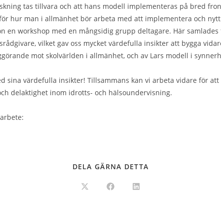
rskning tas tillvara och att hans modell implementeras på bred front
ör hur man i allmänhet bör arbeta med att implementera och nytt
n en workshop med en mångsidig grupp deltagare. Här samlades fors
rådgivare, vilket gav oss mycket värdefulla insikter att bygga vid
görande mot skolvärlden i allmänhet, och av Lars modell i synnerh
ed sina värdefulla insikter! Tillsammans kan vi arbeta vidare för att
 och delaktighet inom idrotts- och hälsoundervisning.
 arbete:
DELA GÄRNA DETTA