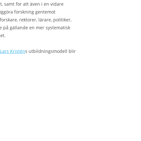
, samt för att även i en vidare
iggöra forskning gentemot
kare, rektorer, lärare, politiker,
are på gällande en mer systematisk
et.
Lars Kristén
s utbildningsmodell blir