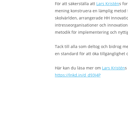
För att säkerställa att
Lars Kristén
s fo
mening konstruera en lämplig metod f
skolvärlden, arrangerade HH Innovatio
intresseorganisationer och innovations
metodik för implementering och nyttig
Tack till alla som deltog och bidrog m
en standard för att öka tillgänglighet
Här kan du läsa mer om
Lars Kristén
s
https://lnkd.in/d_d93J4P