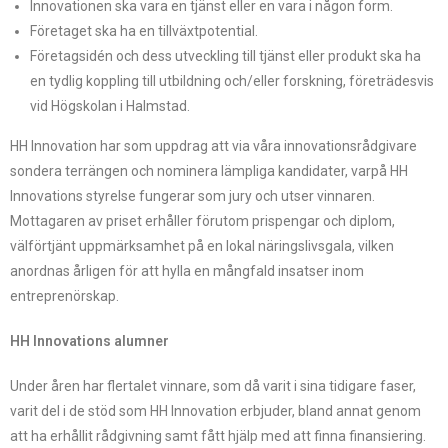
Innovationen ska vara en tjänst eller en vara i någon form.
Företaget ska ha en tillväxtpotential.
Företagsidén och dess utveckling till tjänst eller produkt ska ha
en tydlig koppling till utbildning och/eller forskning, företrädesvis
vid Högskolan i Halmstad.
HH Innovation har som uppdrag att via våra innovationsrådgivare
sondera terrängen och nominera lämpliga kandidater, varpå HH
Innovations styrelse fungerar som jury och utser vinnaren.
Mottagaren av priset erhåller förutom prispengar och diplom,
välförtjänt uppmärksamhet på en lokal näringslivsgala, vilken
anordnas årligen för att hylla en mångfald insatser inom
entreprenörskap.
HH Innovations alumner
Under åren har flertalet vinnare, som då varit i sina tidigare faser,
varit del i de stöd som HH Innovation erbjuder, bland annat genom
att ha erhållit rådgivning samt fått hjälp med att finna finansiering.