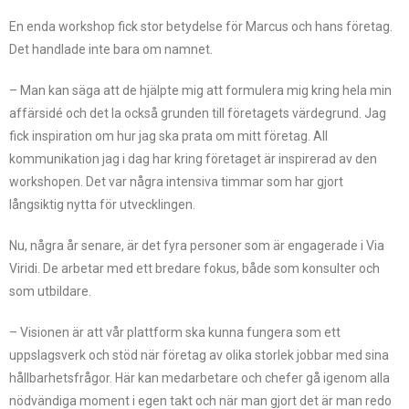
En enda workshop fick stor betydelse för Marcus och hans företag.
Det handlade inte bara om namnet.
– Man kan säga att de hjälpte mig att formulera mig kring hela min
affärsidé och det la också grunden till företagets värdegrund. Jag
fick inspiration om hur jag ska prata om mitt företag. All
kommunikation jag i dag har kring företaget är inspirerad av den
workshopen. Det var några intensiva timmar som har gjort
långsiktig nytta för utvecklingen.
Nu, några år senare, är det fyra personer som är engagerade i Via
Viridi. De arbetar med ett bredare fokus, både som konsulter och
som utbildare.
– Visionen är att vår plattform ska kunna fungera som ett
uppslagsverk och stöd när företag av olika storlek jobbar med sina
hållbarhetsfrågor. Här kan medarbetare och chefer gå igenom alla
nödvändiga moment i egen takt och när man gjort det är man redo