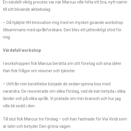
En särskilt viktig process var när Marcus ville hitta ett bra, nytt namn
till sitt blivande aktiebolag.
– Då hjälpte HH Innovation mig med en mycket givande workshop
tillsammans med språkforskare. Den blev ett jätteviktigt stöd för
mig.
Värdefull workshop
I workshoppen fick Marcus berätta om sitt företag och sina idéer.
Han fick frågor om visioner och tjänster.
– Utifrån min berättelse började de sedan spinna loss med
varandra. De resonerade om olika förslag, vad de kan betyda i olika
länder och på olika språk. Vi pratade om min bransch och hur jag
ville bli sedd i den.
Till slut fick Marcus tre förslag – och han fastnade för Via Viridi som
är latin och betyder Den gröna vägen.