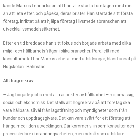
kände Marcus Lennartsson att han ville stödja företagen med mer
än att leta efter, och påpeka, deras brister. Han startade sitt första
företag, inriktat på att hjälpa företag i livsmedelsbranschen att
utveckla livsmedelssäkerhet.
Efter en tid breddade han sitt fokus och började arbeta med olika
miljö- och hållbarhetsfrågor i olika branscher. Parallellt med
konsultarbetet har Marcus arbetat med utbildningar, bland annat på
Högskolan i Halmstad.
Allt högre krav
– Jag började jobba med alla aspekter av hållbarhet – miljömässig,
social och ekonomisk. Det ställs allt högre krav på att företag ska
vara hållbara, såväl från lagstiftning och myndigheter som från
kunder och uppdragsgivare. Det kan vara svårt för ett företag att
hänga med i den utvecklingen. Där kommer vi in som konsulter och
processledare i förändringsarbeten, men också som utbildare.