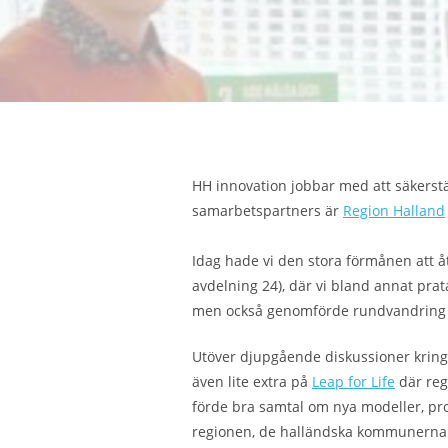
HH innovation jobbar med att säkerstä
samarbetspartners är
Region Halland
Idag hade vi den stora förmånen att 
avdelning 24), där vi bland annat pr
men också genomförde rundvandring p
Utöver djupgående diskussioner kring 
även lite extra på
Leap for Life
där reg
förde bra samtal om nya modeller, pr
regionen, de halländska kommunerna o