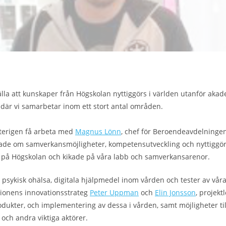
lla att kunskaper från Högskolan nyttiggörs i världen utanför akade
där vi samarbetar inom ett stort antal områden.
återigen få arbeta med
Magnus Lönn
, chef för Beroendeavdelningen
atade om samverkansmöjligheter, kompetensutveckling och nyttiggö
å Högskolan och kikade på våra labb och samverkansarenor.
psykisk ohälsa, digitala hjälpmedel inom vården och tester av våra
ionens innovationsstrateg
Peter Uppman
och
Elin Jonsson
, projekt
odukter, och implementering av dessa i vården, samt möjligheter t
ch andra viktiga aktörer.