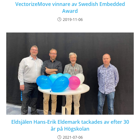
VectorizeMove vinnare av Swedish Embedded
Award
2019-11-06
Eldsjälen Hans-Erik Eldemark tackades av efter 30
år på Högskolan
2021-07-06