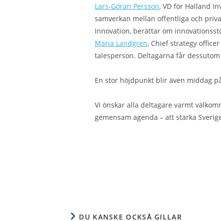
Lars-Göran Persson
, VD för Halland I
samverkan mellan offentliga och privat
Innovation, berättar om innovationss
Maria Landgren
, Chief strategy office
talesperson. Deltagarna får dessutom
En stor höjdpunkt blir även middag p
Vi önskar alla deltagare varmt välkomn
gemensam agenda – att stärka Sveriges
DU KANSKE OCKSÅ GILLAR