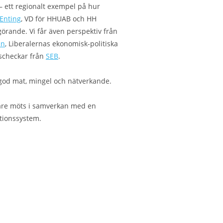
– ett regionalt exempel på hur
 Enting
, VD för HHUAB och HH
görande. Vi får även perspektiv från
nn
, Liberalernas ekonomisk-politiska
nscheckar från
SEB
.
god mat, mingel och nätverkande.
erare möts i samverkan med en
ationssystem.