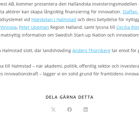
nvest AB, kommer presentera den Halländska investeringsmodellen 
a aktörer kan skapa långsiktig finansiering för innovation.
Staffan
tödsystemet vid
Högskolan i Halmstad
och dess betydelse för nyttig
r
Vinnova
,
Peter Uppman
Region Halland, samt lyssna till
Cecilia Rö
 matnyttig information om Swedish Start-up Nation och innovatio
å Halmstad slott, där landshövding
Anders Thornberg
tar emot för 
a till Halmstad – när akademi, politik, offentlig sektor och invest
 innovationskraft – lägger vi en solid grund för framtidens innov
DELA GÄRNA DETTA