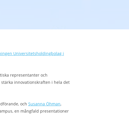
ingen Universitetsholdingbolag i
itiska representanter och
 stärka innovationskraften i hela det
rdförande, och
Susanna Öhman
,
v campus, en mångfald presentationer