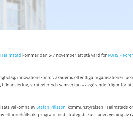
i Halmstad
kommer den 5-7 november att stå värd för
FUHS – Fören
gbolag, innovationskontor, akademi, offentliga organisationer, pol
 i finansiering, strategier och samverkan – avgörande frågor för att
älsats välkomna av
Stefan Pålsson
, kommunstyrelsen i Halmstads o
el av ett innehållsrikt program med strategidiskussioner, visning a