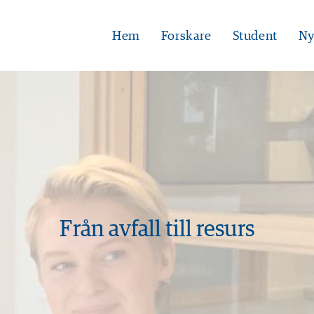
Hem
Forskare
Student
Ny
Från avfall till resurs