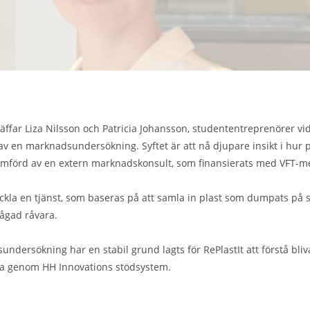
äffar Liza Nilsson och Patricia Johansson, studententreprenörer vi
t av en marknadsundersökning. Syftet är att nå djupare insikt i hur
omförd av en extern marknadskonsult, som finansierats med VFT-m
tveckla en tjänst, som baseras på att samla in plast som dumpats på 
rågad råvara.
ndersökning har en stabil grund lagts för RePlastIt att förstå bl
sa genom HH Innovations stödsystem.