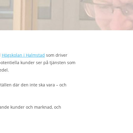
d
Högskolan i Halmstad
som driver
 potentiella kunder ser på tjänsten som
edel.
ställen där den inte ska vara – och
ivande kunder och marknad, och