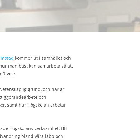
almstad
kommer ut i samhället och
 hur man bäst kan samarbeta så att
 nätverk.
på vetenskaplig grund, och här är
nyttiggörandearbete och
öer, samt hur Högskolan arbetar
rade Högskolans verksamhet, HH
dvandring bland våra labb och