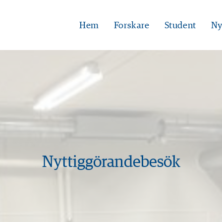
Hem
Forskare
Student
Ny
Nyttiggörandebesök