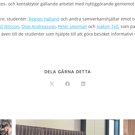
ötes- och kontaktytor gällande arbetet med nyttiggörande gentemot
are, studenter,
Region Halland
och andra samverkanshjältar emot oc
il Nilsson
,
Olov Andreasson
,
Peter Uppman
och
Joakim Tell
, som p
en till de studenter som hjälpte till att göra besöket informativt 
DELA GÄRNA DETTA