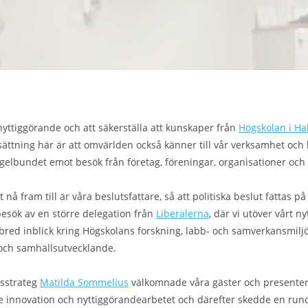
nyttiggörande och att säkerställa att kunskaper från
Högskolan i H
ättning här är att omvärlden också känner till vår verksamhet och
egelbundet emot besök från företag, föreningar, organisationer och
t nå fram till är våra beslutsfattare, så att politiska beslut fattas 
 besök av en större delegation från
Liberalerna
, där vi utöver vårt 
bred inblick kring Högskolans forskning, labb- och samverkansmilj
och samhällsutvecklande.
sstrateg
Matilda Sommelius
välkomnade våra gäster och presente
 innovation och nyttiggörandearbetet och därefter skedde en run