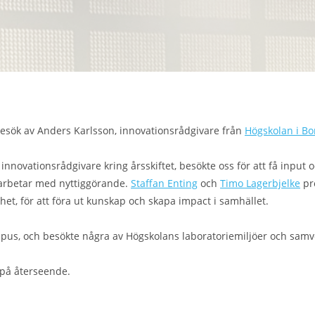
besök av Anders Karlsson, innovationsrådgivare från
Högskolan i Bo
nnovationsrådgivare kring årsskiftet, besökte oss för att få input 
rbetar med nyttiggörande.
Staffan Enting
och
Timo Lagerbjelke
pr
et, för att föra ut kunskap och skapa impact i samhället.
pus, och besökte några av Högskolans laboratoriemiljöer och sam
h på återseende.