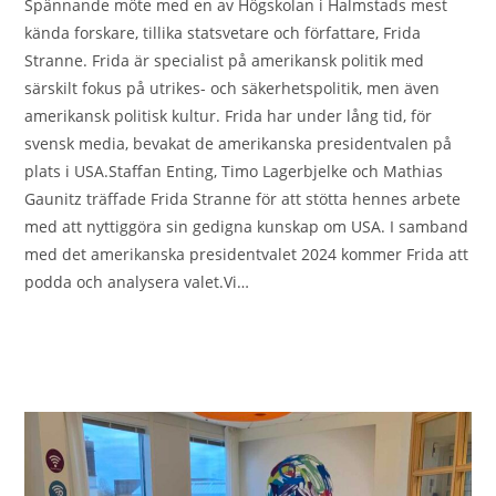
Spännande möte med en av Högskolan i Halmstads mest
kända forskare, tillika statsvetare och författare, Frida
Stranne. Frida är specialist på amerikansk politik med
särskilt fokus på utrikes- och säkerhetspolitik, men även
amerikansk politisk kultur. Frida har under lång tid, för
svensk media, bevakat de amerikanska presidentvalen på
plats i USA.Staffan Enting, Timo Lagerbjelke och Mathias
Gaunitz träffade Frida Stranne för att stötta hennes arbete
med att nyttiggöra sin gedigna kunskap om USA. I samband
med det amerikanska presidentvalet 2024 kommer Frida att
podda och analysera valet.Vi…
0 KOMMENTARER
2023-12-19