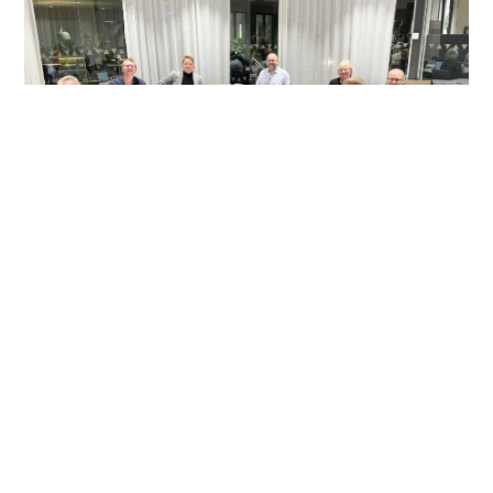
NYHETER
Stärkt tillväxt och konkurrenskraft
Vi hade nöjet att välkomna styrelsen för TEK
Kompetens! TEK Kompetens är en organisation som ägs av
dess medlemsföretag. De är också ett industriellt
utvecklingscentrum (IUC bolag) som har i uppdrag att
stärka tillväxt och konkurrenskraft i små- och medelstora